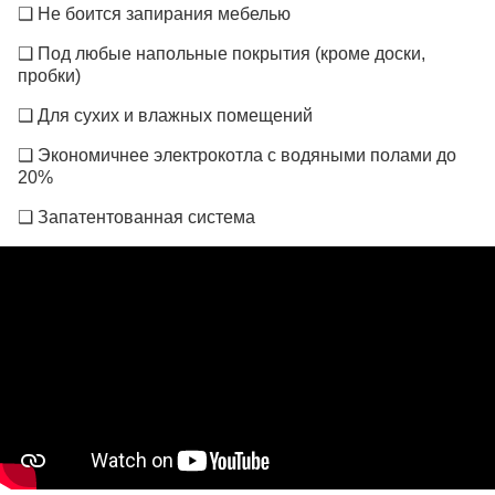
❑ Не боится запирания мебелью
❑ Под любые напольные покрытия (кроме доски,
пробки)
❑ Для сухих и влажных помещений
❑ Экономичнее электрокотла с водяными полами до
20%
❑ Запатентованная система