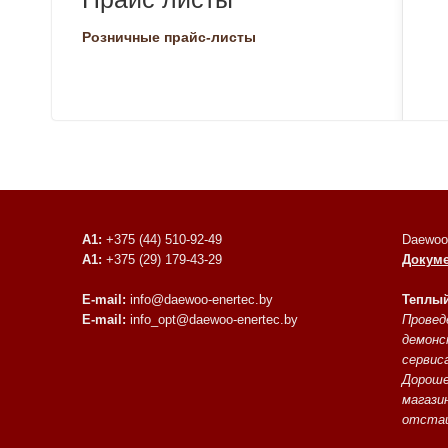
Розничные прайс-листы
A1:
+375 (44) 510-92-49
Daewoo
A1:
+375 (29) 179-43-29
Докум
E-mail:
info@daewoo-enertec.by
Теплый
E-mail:
info_opt@daewoo-enertec.by
Провед
демонс
сервиса
Дороше
магази
отстаи