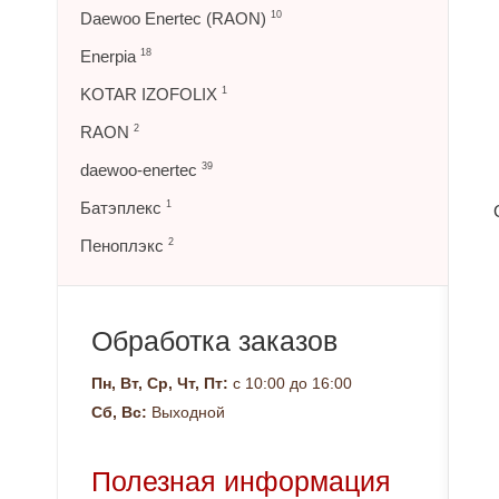
Daewoo Enertec (RAON)
10
Enerpia
18
KOTAR IZOFOLIX
1
RAON
2
daewoo-enertec
39
Батэплекс
1
Пеноплэкс
2
Обработка заказов
Пн, Вт, Ср, Чт, Пт:
с 10:00 до 16:00
Сб, Вс:
Выходной
Полезная информация