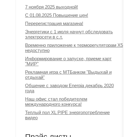
7 ноября 2025 выходной!
С 01.08.2025 Повышение цен!
Перерегистрация магазина!
Энергетики с 1 июля начнут обследовать
электросети в с.т.
Временно приложение к терморегуляторам Х5
недоступно
Информирование о запуске, приеме карт
"МИР"
Рекламная игра с МТБанком "Выдыхай и
отдыхай"
Общение с заводом Enerpia декабрь 2020
года
Наш офис стал победителем
международного конкурса!
Теплый пол XL PIPE энергопотребление
видео
Прайс листы