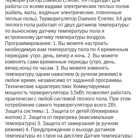
терморегулятор Daewoo Enertec X4 Подходит для
работы со всеми видами электрических теплых полов
(кабель, маты, водяные электрические, пленочные
теплые полы). Терморегулятор Daewoo Enertec X4 для
теплого пола работает от двух датчиков температуры:
по выносному датчику температуры пола и
встроенному датчику температуры воздуха.
Программирование: 1. Вы можете настроить
необходимую вам температуру пола по 4 временным
периодам: утро, день, вечер и ночь. 2. Вы можете
изменять сами временные периоды (утро, день,
вечер,ночь) по часам. 3. Вы можете изменять
температуру одним нажатием (в ручном режиме) в
любое время, независимо от заданной программы.
Технические характеристики: Коммутируемая
мощность терморегулятора 3,5кВт, позволяет работать
практически с любой системой теплого пола. При этом
потребление самого терморегулятора всего 2Вт.
Защита системы: 1. Защита от детей (блокировка
кнопок) 2. Защита от перегрева (максимальная
температура) 3. Защита от замерзания (в ручном
режиме) 4. Предупреждение о выходе датчиков
температуры из строя на дисплее Датчик температуры: